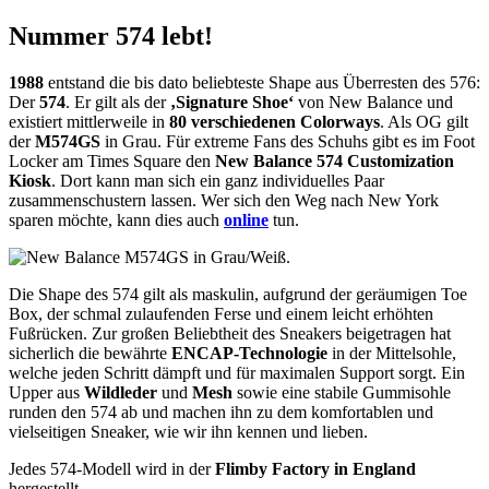
Nummer 574 lebt!
1988
entstand die bis dato beliebteste Shape aus Überresten des 576:
Der
574
. Er gilt als der
‚Signature Shoe‘
von New Balance und
existiert mittlerweile in
80 verschiedenen Colorways
. Als OG gilt
der
M574GS
in Grau. Für extreme Fans des Schuhs gibt es im Foot
Locker am Times Square den
New Balance 574 Customization
Kiosk
. Dort kann man sich ein ganz individuelles Paar
zusammenschustern lassen. Wer sich den Weg nach New York
sparen möchte, kann dies auch
online
tun.
Die Shape des 574 gilt als maskulin, aufgrund der geräumigen Toe
Box, der schmal zulaufenden Ferse und einem leicht erhöhten
Fußrücken. Zur großen Beliebtheit des Sneakers beigetragen hat
sicherlich die bewährte
ENCAP-Technologie
in der Mittelsohle,
welche jeden Schritt dämpft und für maximalen Support sorgt. Ein
Upper aus
Wildleder
und
Mesh
sowie eine stabile Gummisohle
runden den 574 ab und machen ihn zu dem komfortablen und
vielseitigen Sneaker, wie wir ihn kennen und lieben.
Jedes 574-Modell wird in der
Flimby Factory in England
hergestellt.