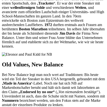
ersten Sportschuh, den
‚Trackster‘
. Er war der erste Sneaker mit
einer
wellenförmigen Sohle
und verschiedenen
Weiten
, und
avancierte zum offiziellen Laufschuh einiger Universitäts- und High
School-Mannschaften im ganzen Land. In den 70ern
entwickelte sich Boston zum Epizentrum des weltweit
ausbrechenden Lauffiebers.
1972
durften erstmals auch Frauen am
berühmten
Boston Marathon
teilnehmen. Im selben Jahr übernahm
der bis heute als Schirmherr dienende
Jim Davis
die Firma New
Balance. Unter ihm und seiner Frau Anne blühte das Unternehmen
förmlich auf und etablierte sich zu der Weltmarke, wie wir sie heute
kennen.
Old Values, New Balance
Bei New Balance legt man noch wert auf Traditionen: Bis heute
wird ein Teil der Sneaker in den USA hergestellt, gebrandet mit dem
‚Made in America‘
-Label. Noch nie hat sich NB auf
Markenbotschafter beruht und hält sich damit seit Jahrzehnten an
den Claim
„Endorsed by no one“
(„
Von niemandem bestätigt“
).
Unverändert ist auch, dass die Schuhe nicht mit Namen, sondern mit
Nummern
bezeichnet werden, um den Fokus stets auf die Marke
anstatt der einzelnen Produkte zu lenken.