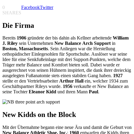
0
Facebook
Twitter
SHARES
Die Firma
Bereits
1906
gründete der bis dahin als Kellner arbeitende
William
J. Riley
sein Unternehmen
New Balance Arch Support
in
Boston, Massachusetts
. Sein Anliegen war die Herstellung
orthopädischer Einlegesohlen für Sportschuhe. Auslöser war seine
Idee für eine Senkfußeinlage mit drei Support-Punkten, welche dem
Träger mehr Balance und Komfort bieten soll. Dabei wurde er
ausgerechnet von seinen Hühnern inspiriert, die dank ihrer dreieckig
ausgelegten Fußanatomie stets einen stabilen Gang haben.
1927
stellte er den Vertriebsarbeiter
Arthur Hall
ein, welcher 1934 zum
Geschäftspartner Rileys wurde.
1956
verkaufte er New Balance an
seine Tochter
Eleanor Kidd
und ihren Mann
Paul
.
New Kidds on the Block
Mit der Übernahme begann eine neue Ära und damit die Geburt von
New Balance Athletic Shoe, Inc.
:
1960
entwarfen die Kidds ihren